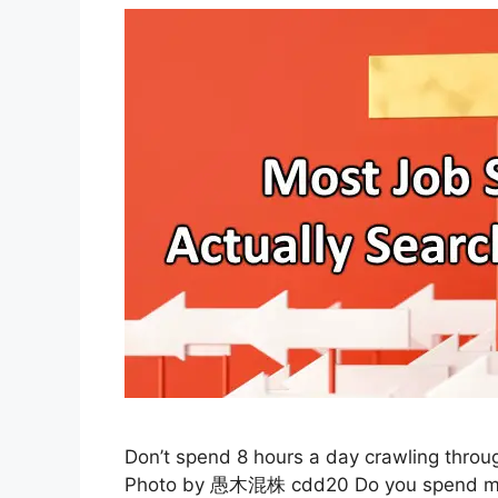
Don’t spend 8 hours a day crawling throu
Photo by 愚木混株 cdd20 Do you spend most