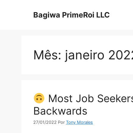
Pular
para
Bagiwa PrimeRoi LLC
o
conteúdo
Mês:
janeiro 202
Most Job Seekers
Backwards
27/01/2022
Por
Tony Morales